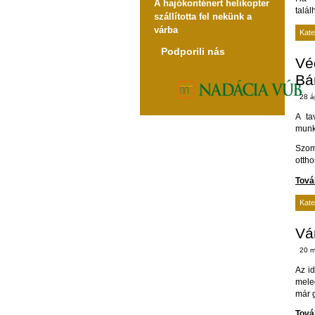
A hajókonténert helikopter
talál
szállította fel nekünk a
várba
Kate
Podporili nás
Vé
Bá
28 á
A ta
munká
Szomb
otth
Tová
Kate
Vár
20 m
Az id
meleg
már 
Tová