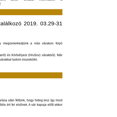
/
találkozó 2019. 03.29-31
gy megismerkedjünk a más várakon folyó
ariš) és Körtvélyesi (Hrušov) várakból). Már
árakkal tudom összekötni.
járása után féltünk, hogy hideg lesz így most
la ért fel elsőnek. A vár kapuja előtt ekkor