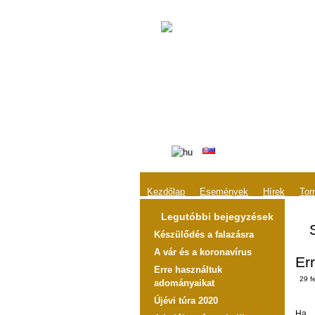
Kezdőlap
Események
Hírek
Tor
Legutóbbi bejegyzések
Készülődés a falazásra
A vár és a koronavírus
Er
Erre használtuk
29 f
adományaikat
Újévi túra 2020
Ha
a