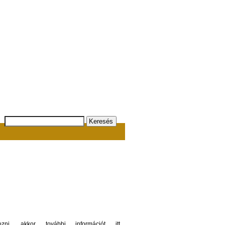
Egyesületünk célja a Tornai vár
megmentése, és ennek Te is a
részese lehetsz…
Csatlakozz hozzánk!
Támogass minket!
Támogass adód 2% -ával
Partnereink, támogatóink
i, akkor további információt itt