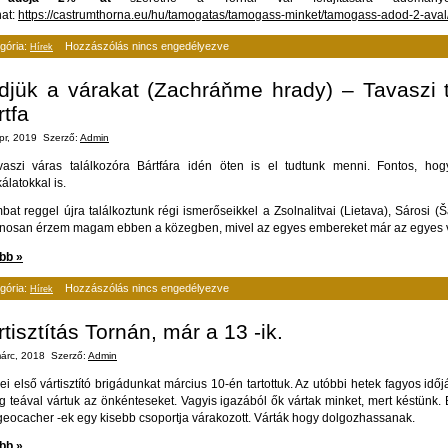
hat:
https://castrumthorna.eu/hu/tamogatas/tamogass-minket/tamogass-adod-2-aval
gória:
Hozzászólás nincs engedélyezve
Hírek
djük a várakat (Zachráňme hrady) – Tavaszi 
rtfa
pr, 2019
Szerző:
Admin
vaszi váras találkozóra Bártfára idén öten is el tudtunk menni.
Fontos, ho
latokkal is.
at reggel újra találkoztunk régi ismerőseikkel a Zsolnalitvai (Lietava), Sárosi (Š
onosan érzem magam ebben a közegben, mivel az egyes embereket már az egyes v
bb »
gória:
Hozzászólás nincs engedélyezve
Hírek
tisztítás Tornán, már a 13 -ik.
árc, 2018
Szerző:
Admin
ei első vártisztító brigádunkat március 10-én tartottuk. Az utóbbi hetek fagyos idő
 teával vártuk az önkénteseket. Vagyis igazából ők vártak minket, mert késtünk. Bé
geocacher -ek egy kisebb csoportja várakozott. Várták hogy dolgozhassanak.
bb »