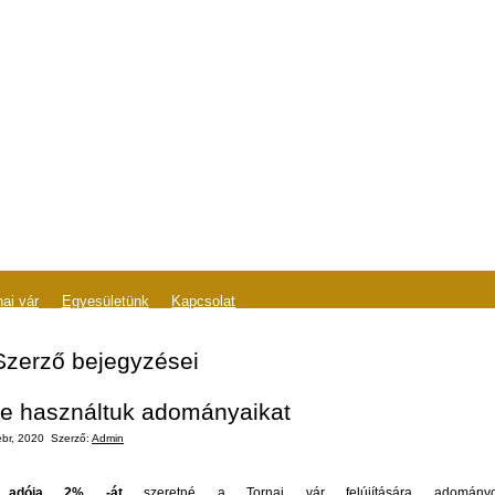
nai vár
Egyesületünk
Kapcsolat
Szerző bejegyzései
re használtuk adományaikat
ebr, 2020
Szerző:
Admin
dója 2% -át
szeretné a Tornai vár felújítására adományozn