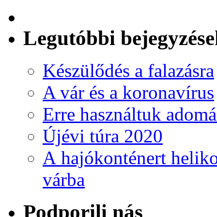
Legutóbbi bejegyzése
Készülődés a falazásra
A vár és a koronavírus
Erre használtuk adomá
Újévi túra 2020
A hajókonténert helikop
várba
Podporili nás