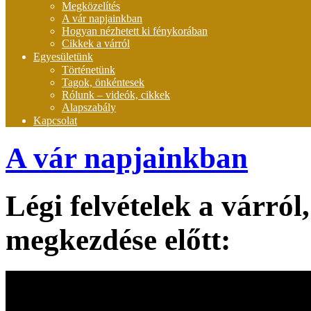
Megközelítés
A vár napjainkban
Hogyan nézhetett ki fénykorában
Cikkek a várról
Egyesületünk
Történetünk
Tagok, önkéntesek
Rólunk – videók, cikkek
Alapszabály
Kapcsolat
A vár napjainkban
Légi felvételek a várró
megkezdése előtt: