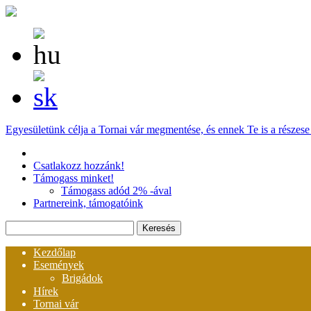
Egyesületünk célja a Tornai vár megmentése, és ennek Te is a részes
Csatlakozz hozzánk!
Támogass minket!
Támogass adód 2% -ával
Partnereink, támogatóink
Kezdőlap
Események
Brigádok
Hírek
Tornai vár