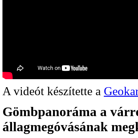
A videót készítette a
Geokarp
Gömbpanoráma a várról
állagmegóvásának megke