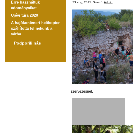
Erre használtuk
23 aug, 2015
Szerző:
Admin
adományaikat
Újévi túra 2020
A hajókonténert helikopter
szállította fel nekünk a
várba
Podporili nás
szervezésnél.